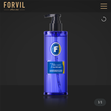
1
/
1