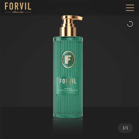
1
/
1