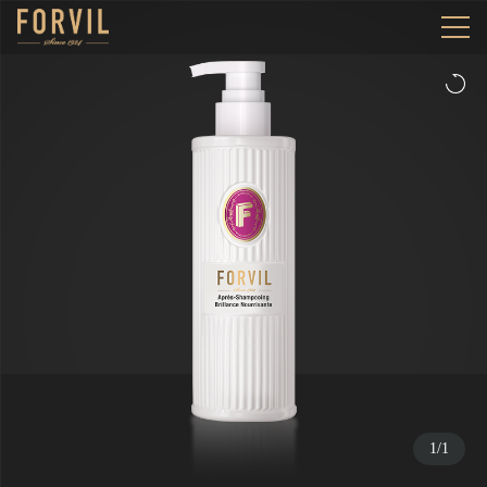
1
/
1