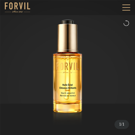
1
/
1