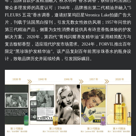
年，品牌首款护发精油融入“秋水明眸”香水调香，获得当时法国巴
黎众多理发师的高度认可；1946年，品牌推出第二代精油并融入“5
FLEURS 五花”香水调香，邀请好莱坞巨星Veronica Lake拍摄广告大
片，刊载于法国黑白报刊，引发无数女性效仿风潮；1957年问世的
第三代精油产品，侧重为女性消费者提供具有诗意香氛体验的护发
解决方案。2020年，第四代“菁纯闪耀养发精华油”采用精简配方与
复古馥郁香型，适应现代护发市场需求。2024年，FORVIL推出百年
限定“黑珍珠护发精华油”。该产品复刻百年前黑珍珠香水的瓶身设
计，致敬品牌历史并延续经典，引发国际瞩目。