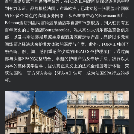
百年底蕴所赋予的蓬勃生命力，在FORVIL构建的高端渠道体系中得
到有力印证。品牌根植法国，布局欧洲，已建立起一张覆盖8个国家
约100多个网点的高端服务网络：从巴黎市中心的Bowmann酒店、
Belmont酒店到戛纳塞尚温泉酒店等自营SPA旗舰店，到入驻拥有五
百年历史的古堡酒店Bourgtheroulde、私人高尔夫俱乐部圣克鲁俱乐
部，以及与南法蒂斯尼原生度假酒店深度定制产品，品牌以多元空
间场景诠释法式奢护养发体验的深度与广度。此外，FORVIL独创了
融合听、触、闻、感四重感官仪式的HEAD SPA护理项目，通过面
部与头部SPA的完整结合、卓越的护理产品及专研手法，践行以人
为本的整体美学哲学，提供真正意义上的法式全维度奢护体验，荣
获法国唯一官方SPA协会【SPA-A】认可，成为法国SPA行业的标
杆。