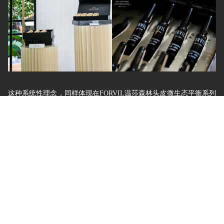
这种系统性理念，同样体现在FORVIL温莎森林头皮微生态平衡系列
产品的研发中。FORVIL温莎森林头皮微生态平衡系列产品获得法国
Apogee头皮护理中心的推荐和深度认可，2022年，FORVIL头皮平衡
系列正式被引进中国，其姜根大棕瓶洗发水凭借卓越的“双重平
衡”能力，同步调节头皮水油与菌群平衡，成为市场瞩目的“超级断
货王”，为品牌在“头皮专业养护”领域建立起专业声誉。基于此，品
牌研发团队进一步构建出“三维平衡”体系，在原有水油、菌群平衡
基础上，新增屏障平衡维度，推出养防双效防脱产品组合，推动头
皮健康管理从局部调节迈向系统养护。此养防双效防脱CP产品也于
2025年9月正式在中国上市。