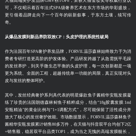
天猫高端美护发品牌GMV榜TOP8，荣获天猫金妆奖等权威行业认
可，不仅昭示着百年法式SPA级奢养艺术在东方市场的华彩盛放，
更引领着品牌走向下一个百年的崭新叙事，于东方土壤，续写传
奇。
从爆品发膜到新品养防双效CP：头皮护理的系统性破局
作为法国百年SPA奢护养发品牌，FORVIL温莎森林始终致力于为消
费者专研打造更高阶的护发体验。产品研发跨越了从急需抚平毛躁
的发丝养护，到关乎微生态平衡的头皮护理，每一次创新都是一项
更为系统、全面的工程，超越传统单一功能的局限，真正实现对头
皮与发丝的整体呵护。
其中，发丝经典奢护系列具代表的明星爆款鱼子酱精华安瓶发膜凝
练了珍贵的法国朗德森林鲟鱼子精粹成分，结合“18g胶囊发膜:1ml
安瓶精油”的黄金比例与“1+1调配方式”，尽可能保留了活性成分并
放大了核心的发丝奢护效能。市场数据显示，FORVIL温莎森林鱼子
酱精华安瓶发膜累计销售80多万件，在天猫与抖音双平台均创下2亿
+销售额，稳居双平台品类TOP1，成为当之无愧的高端发膜舰长，