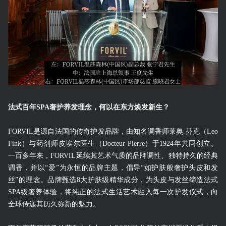
法式百年SPA奢护养发理念，何以在东方焕发新生？
FORVIL是源自法国的传奇护发品牌，由知名调香师莱奥.芬克（Leo
Fink）与药剂师皮埃尔医生（Docteur Pierre）于1924年共同创立。
一百多年来，FORVIL延续其艺术气质的品牌调性、独特持久的经典
调香，并以“爱”为永恒的品牌主题，倡导“如护肤般奢护头皮和发
丝”的理念。品牌甄选8大护肤级精华成分，为头皮与发丝缔造法式
SPA级奢养体验，将纯正的法式生活艺术融入每一次护发仪式，向
全球传递其历久弥新的魅力。